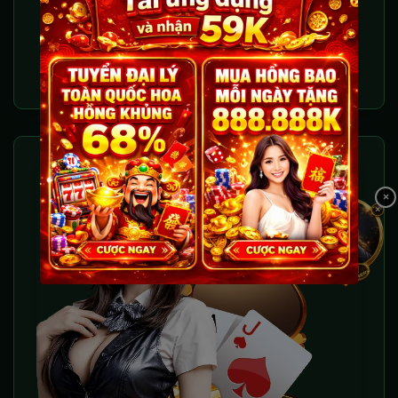
Ưu Đãi Hấp Dẫn:
Thường xuyên có các chương
trình khuyến mãi, hoàn trả cao, thưởng chào mừng
hấp dẫn.
×