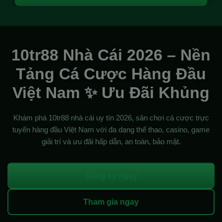
10tr88 Nhà Cái 2026 – Nền
Tảng Cá Cược Hàng Đầu
Việt Nam ✨ Ưu Đãi Khủng
Khám phá 10tr88 nhà cái uy tín 2026, sân chơi cá cược trực
tuyến hàng đầu Việt Nam với đa dạng thể thao, casino, game
giải trí và ưu đãi hấp dẫn, an toàn, bảo mật.
Đăng ký ngay
Tham gia ngay